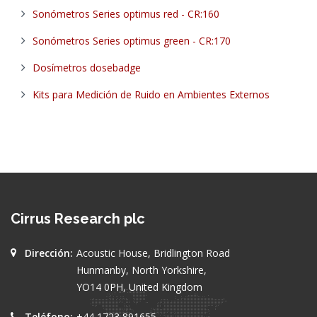
Sonómetros Series optimus red - CR:160
Sonómetros Series optimus green - CR:170
Dosímetros dosebadge
Kits para Medición de Ruido en Ambientes Externos
Cirrus Research plc
Dirección:
Acoustic House, Bridlington Road
Hunmanby, North Yorkshire,
YO14 0PH, United Kingdom
Teléfono:
+44 1723 891655